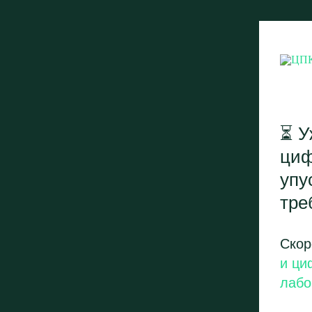
⏳ У
циф
упу
тре
Скор
и ци
лабо