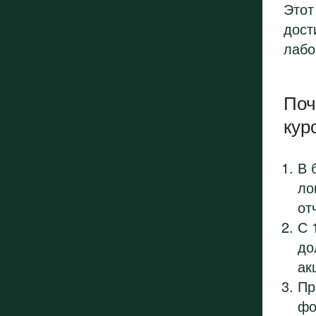
Этот
дост
лабо
Поч
кур
В 
ло
от
С 
до
ак
Пр
фо