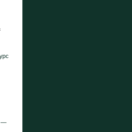
=
урс
С —