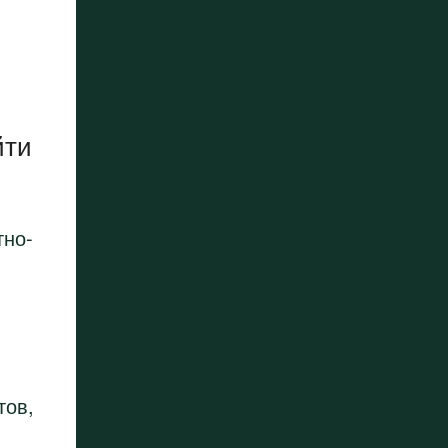
йти
тно-
тов,