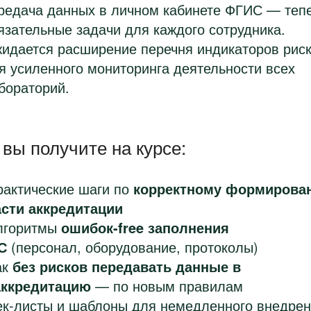
редача данных в личном кабинете ФГИС — теп
язательные задачи для каждого сотрудника.
идается расширение перечня индикаторов рис
я усиленного мониторинга деятельности всех
бораторий.
 вы получите на курсе:
рактические шаги по
корректному формирова
сти аккредитации
лгоритмы
ошибок-free заполнения
С
(персонал, оборудование, протоколы)
ак
без рисков передавать данные в
аккредитацию
— по новым правилам
ек-листы и шаблоны для немедленного внедрен