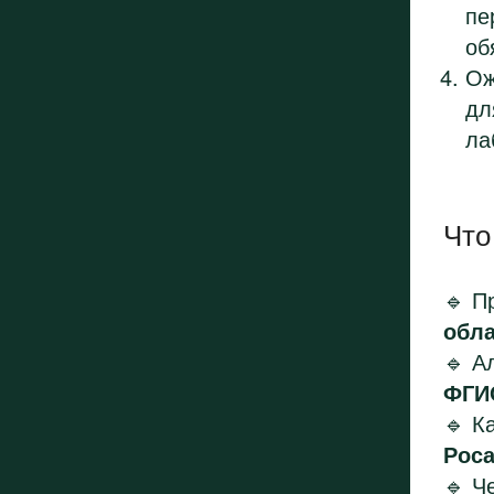
пе
об
Ож
дл
ла
Что
🔹 П
обла
🔹 А
ФГИ
🔹 К
Рос
🔹 Ч