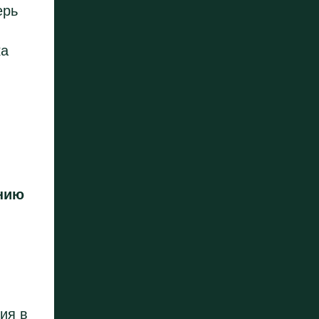
ерь
ка
нию
ия в