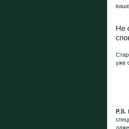
ваше
Не 
спо
Стар
уже 
P.S.
спец
даже